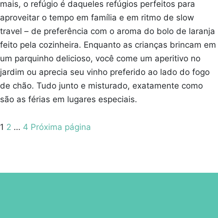
mais, o refúgio é daqueles refúgios perfeitos para
aproveitar o tempo em família e em ritmo de slow
travel – de preferência com o aroma do bolo de laranja
feito pela cozinheira. Enquanto as crianças brincam em
um parquinho delicioso, você come um aperitivo no
jardim ou aprecia seu vinho preferido ao lado do fogo
de chão. Tudo junto e misturado, exatamente como
são as férias em lugares especiais.
Paginação
Pagina
Pagina
Pagina
1
2
…
4
Próxima página
de
posts