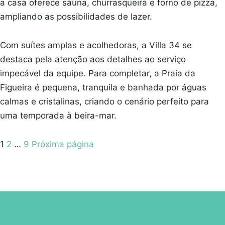
a casa oferece sauna, churrasqueira e forno de pizza,
ampliando as possibilidades de lazer.
Com suítes amplas e acolhedoras, a Villa 34 se
destaca pela atenção aos detalhes ao serviço
impecável da equipe. Para completar, a Praia da
Figueira é pequena, tranquila e banhada por águas
calmas e cristalinas, criando o cenário perfeito para
uma temporada à beira-mar.
Paginação
Pagina
Pagina
Pagina
1
2
…
9
Próxima página
de
posts