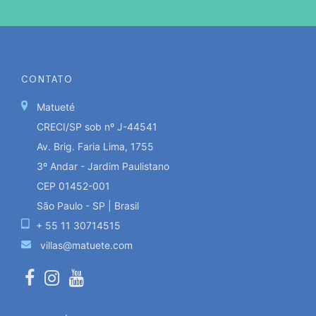
CONTATO
Matueté
CRECI/SP sob nº J-44541
Av. Brig. Faria Lima, 1755
3º Andar - Jardim Paulistano
CEP 01452-001
São Paulo - SP | Brasil
+ 55 11 30714515
villas@matuete.com