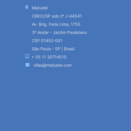
Matueté
CRECI/SP sob nº J-44541
Av. Brig. Faria Lima, 1755
3º Andar - Jardim Paulistano
CEP 01452-001
São Paulo - SP | Brasil
+ 55 11 30714515
villas@matuete.com