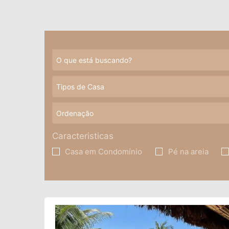
Caracteristicas
Casa em Condomínio
Pé na areia