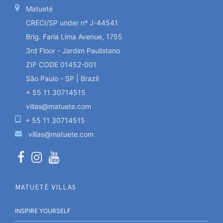
Matueté
CRECI/SP under nº J-44541
Brig. Faria Lima Avenue, 1755
3rd Floor - Jardim Paulistano
ZIP CODE 01452-001
São Paulo - SP | Brazil
+ 55 11 30714515
villas@matuete.com
+ 55 11 30714515
villas@matuete.com
MATUETÉ VILLAS
INSPIRE YOURSELF