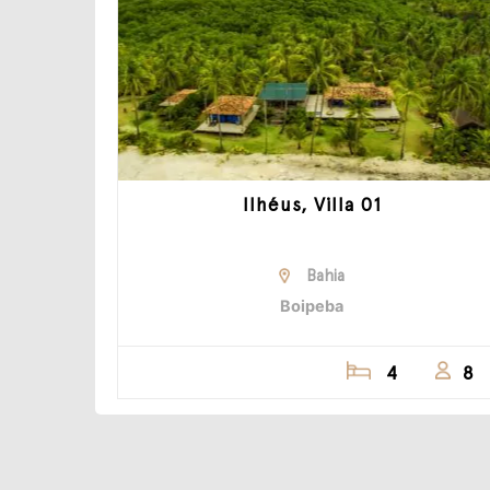
Ilhéus, Villa 01
Bahia
Boipeba
4
8