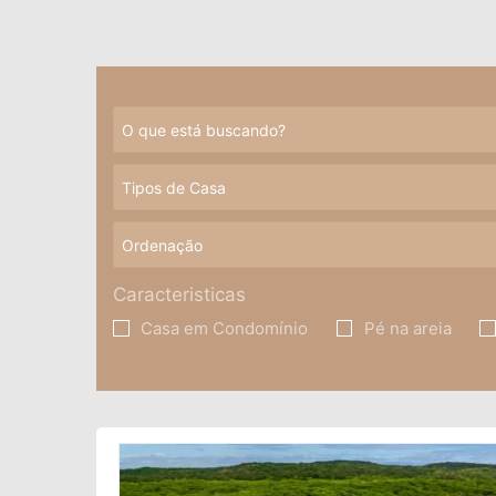
Caracteristicas
Casa em Condomínio
Pé na areia