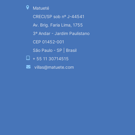
Matueté
CRECI/SP sob nº J-44541
Av. Brig. Faria Lima, 1755
3º Andar - Jardim Paulistano
CEP 01452-001
São Paulo - SP | Brasil
+ 55 11 30714515
villas@matuete.com