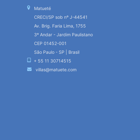
Matueté
CRECI/SP sob nº J-44541
Av. Brig. Faria Lima, 1755
3º Andar - Jardim Paulistano
CEP 01452-001
São Paulo - SP | Brasil
+ 55 11 30714515
villas@matuete.com