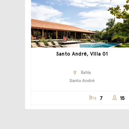
Santo André, Villa 01
Bahia
Santo André
7
15