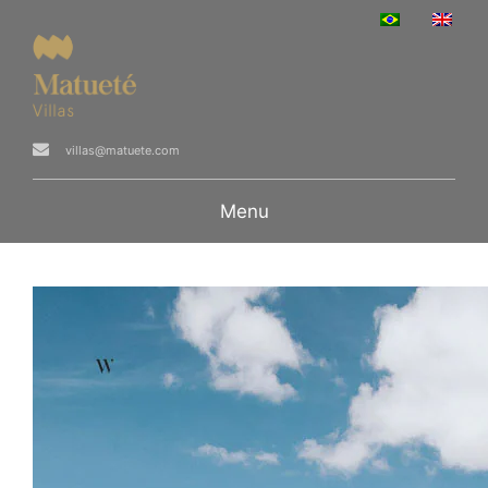
villas@matuete.com
Menu