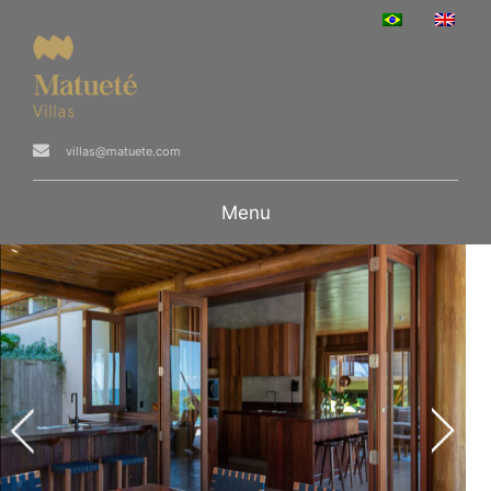
villas@matuete.com
Menu