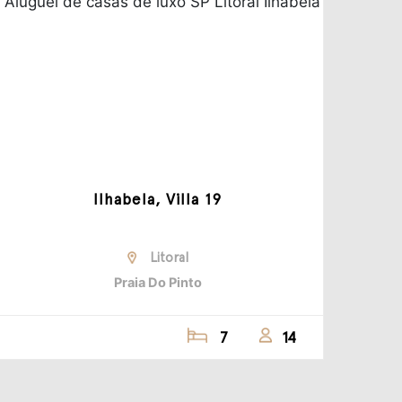
Ilhabela, Villa 19
Litoral
Praia Do Pinto
7
14