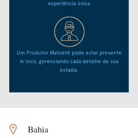
experiência única
Um Produtor Matueté pode estar presente
in loco, gerenciando cada detalhe de sua
estadia.
Bahia