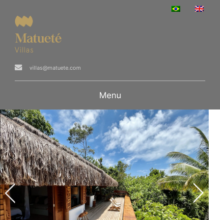
villas@matuete.com
Menu