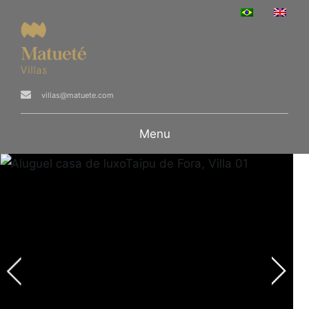
villas@matuete.com
Menu