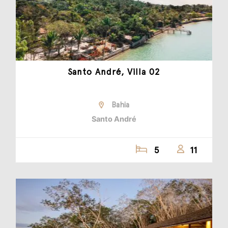
Santo André, Villa 02
Bahia
Santo André
5
11