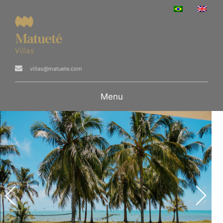
villas@matuete.com
Menu